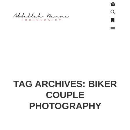
Shop side
Search
More inf
Main m
TAG ARCHIVES:
BIKER
COUPLE
PHOTOGRAPHY