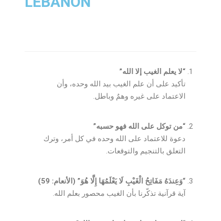
LEBANON
“لا يعلم الغيب إلا الله”
تأكيد على أن علم الغيب بيد الله وحده، وأن
الاعتماد على غيره وهمٌ وباطل.
“من توكل على الله فهو حسبه”
دعوة للاعتماد على الله وحده في كل أمر، وترك
التعلق بالتنجيم والتوقعات.
“وَعِندَهُ مَفَاتِحُ الْغَيْبِ لَا يَعْلَمُهَا إِلَّا هُوَ” (الأنعام: 59)
آية قرآنية تذكّرنا بأن الغيب محصور بعلم الله.